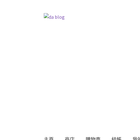
跳
跳
至
至
導
主
覽
要
列
內
容
主頁
商店
購物車
結帳
我