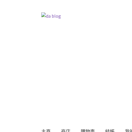
跳
跳
至
至
導
主
覽
要
列
內
容
主頁
商店
購物車
結帳
我